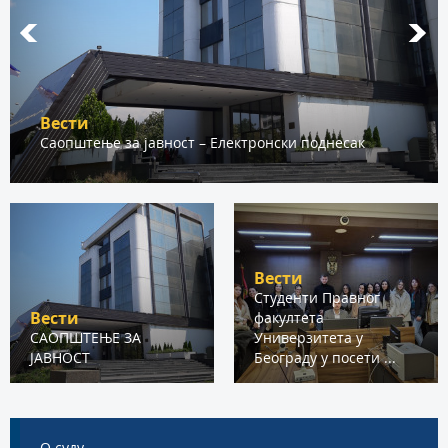
Вести
Саопштење за јавност – Електронски поднесак
Вести
Студенти Правног
Вести
факултета
САОПШТЕЊЕ ЗА
Универзитета у
ЈАВНОСТ
Београду у посети ...
О суду