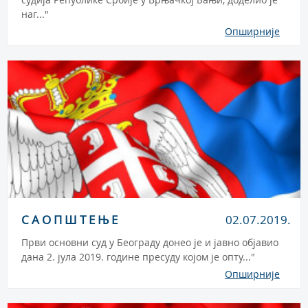
наг..."
Опширније
С А О П Ш Т Е Њ Е
02.07.2019.
Први основни суд у Београду донео је и јавно објавио
дана 2. јула 2019. године пресуду којом је опту..."
Опширније