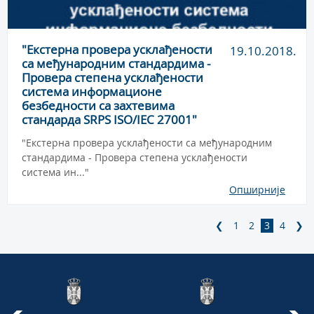
"Екстерна провера усклађености
19.10.2018.
са међународним стандардима -
Провера степена усклађености
система информационе
безбедности са захтевима
стандарда SRPS ISO/IEC 27001"
"Екстерна провера усклађености са међународним
стандардима - Провера степена усклађености
система ин..."
Опширније
❮
1
2
3
4
❯