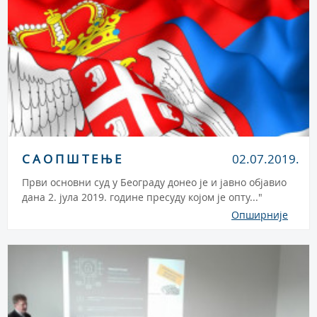
С А О П Ш Т Е Њ Е
02.07.2019.
Први основни суд у Београду донео је и јавно објавио
дана 2. јула 2019. године пресуду којом је опту..."
Опширније