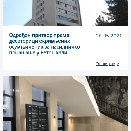
Одређен притвор према
26.05.2021.
десеторици окривљених
осумњичених за насилничко
понашање у Бетон хали
Опширније