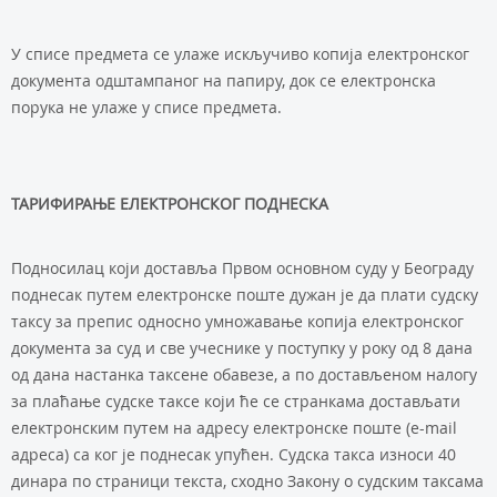
У списе предмета се улаже искључиво копија електронског
документа одштампаног на папиру, док се eлектронска
порука не улаже у списе предмета.
ТАРИФИРАЊЕ ЕЛЕКТРОНСКОГ ПОДНЕСКА
Подносилац који доставља Првом основном суду у Београду
поднесак путем електронске поште дужан је да плати судску
таксу за препис односно умножавање копија електронског
документа за суд и све учеснике у поступку у року од 8 дана
од дана настанка таксене обавезе, а по достављеном налогу
за плаћање судске таксе који ће се странкама достављати
електронским путем на адресу електронске поште (e-mail
адреса) са ког је поднесак упућен. Судска такса износи 40
динара по страници текста, сходно Закону о судским таксама