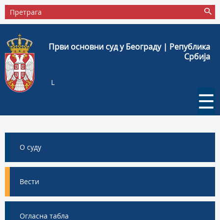
Први основни суд у Београду | Република
Србија
L
☰
О суду
Вести
Огласна табла