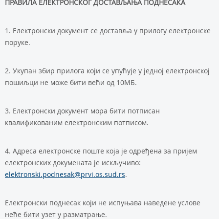
ПРАВИЛА ЕЛЕКТРОНСКОГ ДОСТАВЉАЊА ПОДНЕСАКА
1. Електронски документ се доставља у прилогу електронске
поруке.
2. Укупан збир прилога који се упућује у једној електронској
пошиљци не може бити већи од 10МБ.
3. Електронски документ мора бити потписан
квалификованим електронским потписом.
4. Адреса електронске поште која је одређена за пријем
електронских докумената је искључиво:
elektronski.podnesak@prvi.os.sud.rs
.
Електронски поднесак који не испуњава наведене услове
неће бити узет у разматрање.