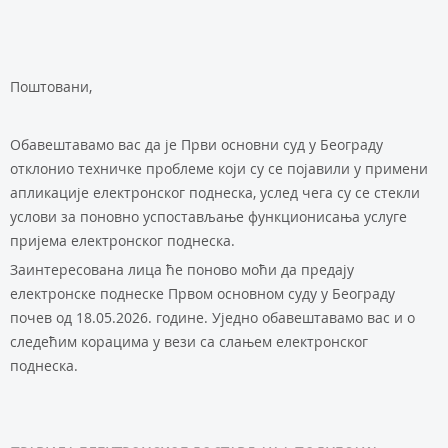
Поштовани,
Обавештавамо вас да је Први основни суд у Београду
отклонио техничке проблеме који су се појавили у примени
апликације електронског поднеска, услед чега су се стекли
услови за поновно успостављање функционисањa услуге
пријема електронског поднеска.
Заинтересована лица ће поново моћи да предају
електронске поднеске Првом основном суду у Београду
почев од 18.05.2026. године. Уједно обавештавамо вас и о
следећим корацима у вези са слањем електронског
поднеска.