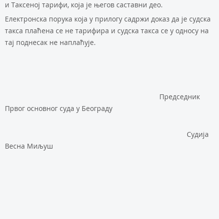
и Таксеној тарифи, која је његов саставни део.
Електронска порука која у прилогу садржи доказ да је судска
такса плаћена се не тарифира и судска такса се у односу на
тај поднесак не наплаћује.
Председник
Првог основног суда у Београду
Судија
Весна Миљуш