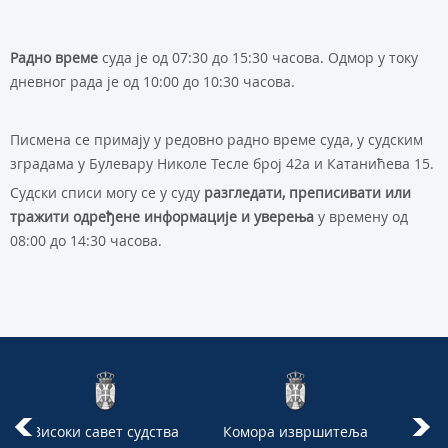
Радно време
суда је од 07:30 до 15:30 часова. Одмор у току
дневног рада је од 10:00 до 10:30 часова.
Писмена се примају у редовно радно време суда, у судским
зградама у Булевару Николе Тесле број 42а и Катанићева 15.
Судски списи могу се у суду
разгледати, преписивати или
тражити одређене информације и уверења
у времену од
08:00 до 14:30 часова.
Високи савет судства
Комора извршитеља
Сад