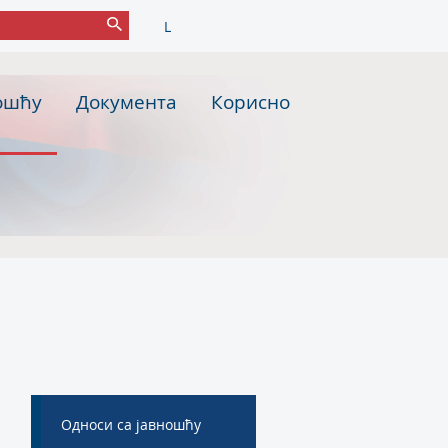
L
ошћу
Документа
Корисно
Односи са јавношћу