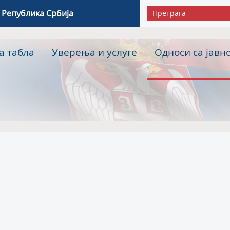
 Република Србија
а табла
Уверења и услуге
Односи са јавн