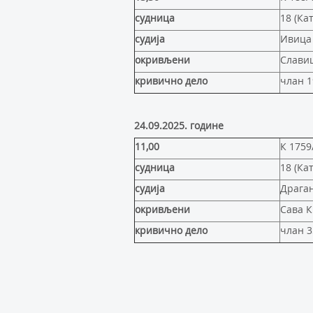
судница
18 (Ка
судија
Ивица 
окривљени
Слави
кривично дело
члан 1
24.09.2025
.
године
11,00
К 1759
судница
18 (Ка
судија
Драга
окривљени
Сава 
кривично дело
члан 