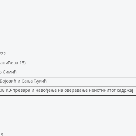
/22
танићева 15)
о Симић
Бојовић и Сања Ђукић
08 КЗ-превара и навођење на оверавање неистинитог садржај
19