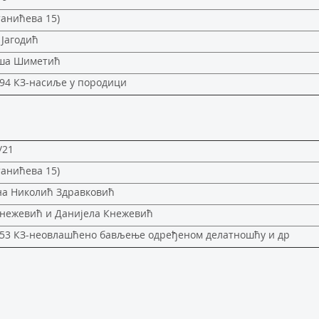
танићева 15)
Јагодић
ша Шиметић
94 КЗ-насиље у породици
/21
танићева 15)
на Николић Здравковић
Кнежевић и Данијела Кнежевић
353 КЗ-неовлашћено бављење одређеном делатношћу и др