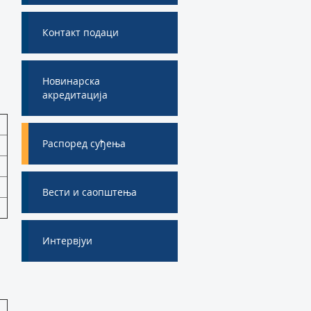
Контакт подаци
Новинарска
акредитација
Распоред суђења
Вести и саопштења
Интервјуи