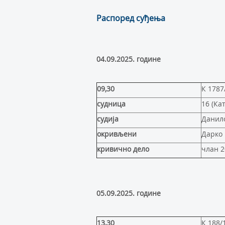
Распоред суђења
04.09.2025. године
09,30
К 1787
судница
16 (Ка
судија
Данил
окривљени
Дарко 
кривично дело
члан 2
05.09.2025. године
13,30
К 188/