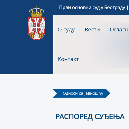
Први основни суд у Београду |
О суду
Вести
Огласн
Контакт
Односи са јавношћу
РАСПОРЕД СУЂЕЊА