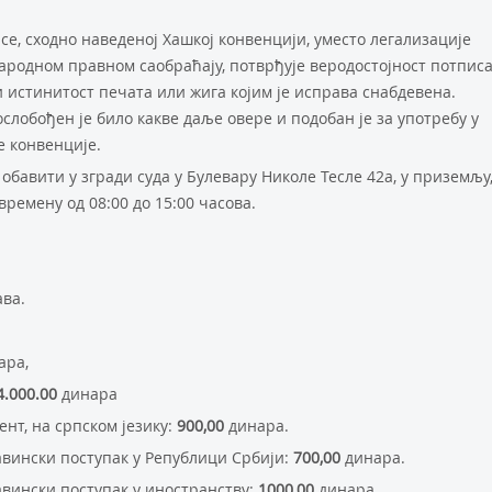
м се, сходно наведеној Хашкој конвенцији, уместо легализације
ародном правном саобраћају, потврђује веродостојност потписа
и истинитост печата или жига којим је исправа снабдевена.
обођен је било какве даље овере и подобан је за употребу у
 конвенције.
обавити у згради суда у Булевару Николе Тесле 42а, у приземљу
времену од 08:00 до 15:00 часова.
ава.
ара,
4.000.00
динара
ент, на српском језику:
900,00
динара.
тавински поступак у Републици Србији:
700,00
динара.
тавински поступак у иностранству:
1000,00
динара.