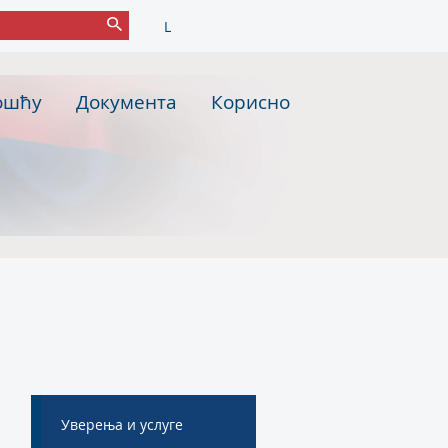
L
ошћу
Документа
Корисно
Уверења и услуге