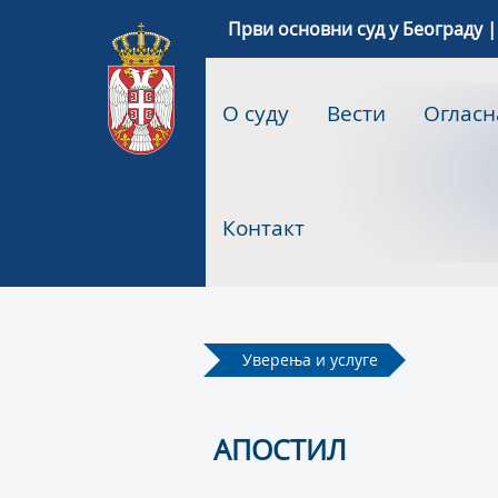
Први основни суд у Београду |
О суду
Вести
Огласн
Контакт
Уверења и услуге
АПОСТИЛ