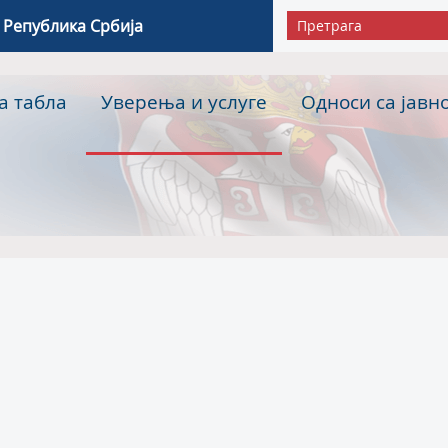
 Република Србија
а табла
Уверења и услуге
Односи са јавн