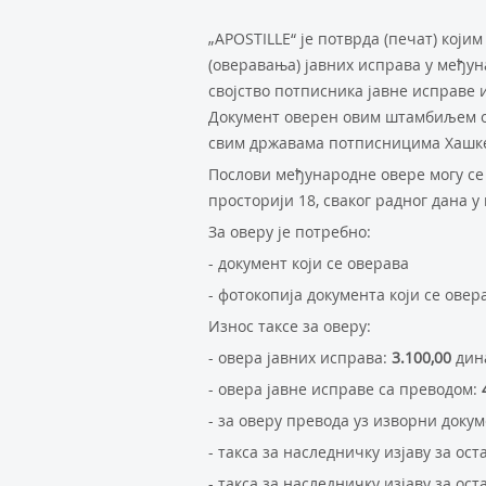
„APOSTILLE“ је потврда (печат) који
(оверавања) јавних исправа у међун
својство потписника јавне исправе 
Документ оверен овим штамбиљем осл
свим државама потписницима Хашке
Послови међународне овере могу се 
просторији 18, сваког радног дана у 
За оверу је потребно:
- документ који се оверава
- фотокопија документа који се овер
Износ таксе за оверу:
- овера јавних исправа:
3.100,00
дин
- овера јавне исправе са преводом:
- за оверу превода уз изворни докум
- такса за наследничку изјаву за ос
- такса за наследничку изјаву за ос