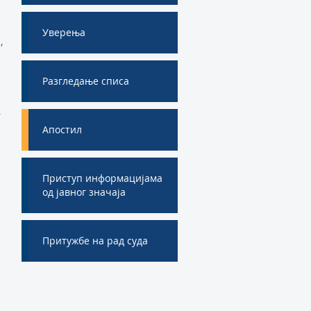
Уверења
,
Разгледање списа
,
Апостил
Приступ информацијама
од јавног значаја
Притужбе на рад суда