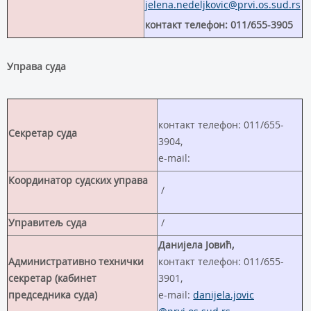
jelena.nedeljkovic@prvi.os.sud.rs
кoнтакт телефон: 011/655-3905
Управа суда
контакт телефон: 011/655-
Секретар суда
3904,
e-mail:
Координатор судских управа
/
Управитељ суда
/
Данијела Јовић,
Административно технички
контакт телефон: 011/655-
секретар (кабинет
3901,
председника суда)
e-mail:
danijela.jovic