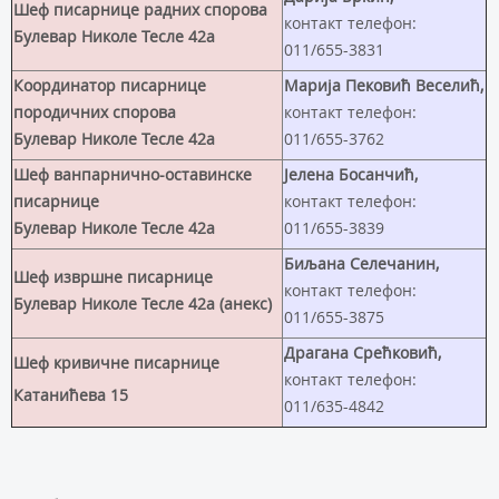
Шеф писарнице радних спорова
контакт телефон:
Булевар Николе Тесле 42а
011/655-3831
Координатор писарнице
Марија Пековић Веселић,
породичних спорова
контакт телефон:
Булевар Николе Тесле 42а
011/655-3762
Шеф ванпарнично-оставинске
Jелена Босанчић,
писарнице
контакт телефон:
Булевар Николе Тесле 42а
011/655-3839
Биљана Селечанин,
Шеф извршне писарнице
контакт телефон:
Булевар Николе Тесле 42а (анекс)
011/655-3875
Драгана Срећковић,
Шеф кривичне писарнице
контакт телефон:
Катанићева 15
011/635-4842