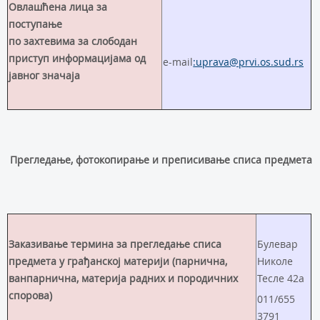
Овлашћена лица за
поступање
по захтевима за слободан
приступ информацијама од
e-mail
:uprava@prvi.os.sud.rs
јавног значаја
Прегледање, фотокопирање и преписивање списа предмета
Заказивање термина за прегледање списа
Булевар
предмета у грађанској материји (парнична,
Николе
ванпарнична, материја радних и породичних
Тесле 42а
спорова)
011/655
3791