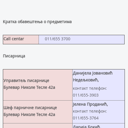
Кратка обавештења о предметима
Call centar
011/655 3700
Писарница
Данијела Јовановић
Недељковић,
Управитељ писарнице
Булевар Николе Тесле 42а
контакт телефон:
011/655-3903
Јелена Проданић,
Шеф парничне писарнице
контакт телефон:
Булевар Николе Тесле 42а
011/655-3764
Дарија Бркић,