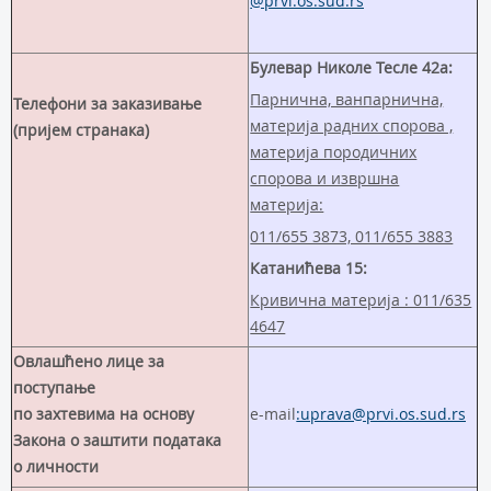
@prvi.os.sud.rs
Булевар Николе Тесле 42а:
Парнична, ванпарнична,
Телефони за заказивање
материја радних спорова ,
(пријем странака)
материја породичних
спорова и извршна
материја:
011/655 3873, 011/655 3883
Катанићева 15:
Кривична материја : 011/635
4647
Овлашћено лице за
поступање
по захтевима на основу
e-mail
:uprava@prvi.os.sud.rs
Закона о заштити података
о личности