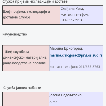
Служба пријема, експедиције и доставе
Слађана Крга,
Шеф пријема, експедиције и
контакт телефон:
доставне службе
011/655-3913
Рачуноводство
Марина Црногорац,
Шеф службе за
marina.crnogorac@prvi.os.sud.rs
финансијско- материјалне,
,
рачуноводствене послове
контакт телефон: 011/655-3763
Служба
јавних набавки
Јелена Недељковић
e-mail: