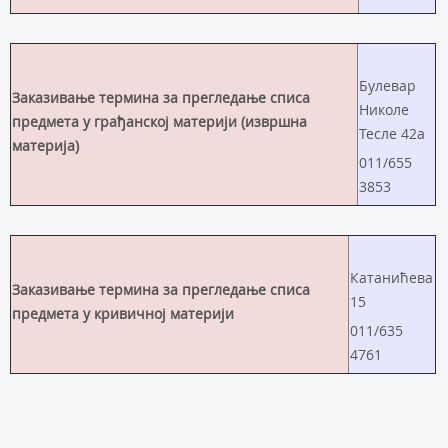
Булевар
Заказивање термина за прегледање списа
Николе
предмета у грађанској материји (извршна
Тесле 42а
материја)
011/655
3853
Катанићева
Заказивање термина за прегледање списа
15
предмета у кривичној материји
011/635
4761