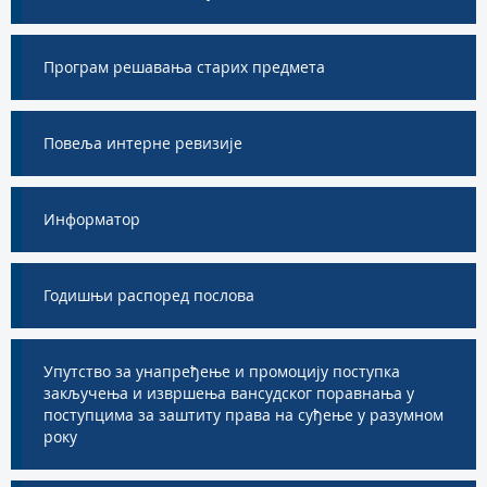
Програм решавања старих предмета
Повеља интерне ревизије
Информатор
Годишњи распоред послова
Упутство за унапређење и промоцију поступка
закључења и извршења вансудског поравнања у
поступцима за заштиту права на суђење у разумном
року