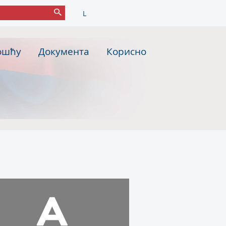
L
ошћу
Документа
Корисно