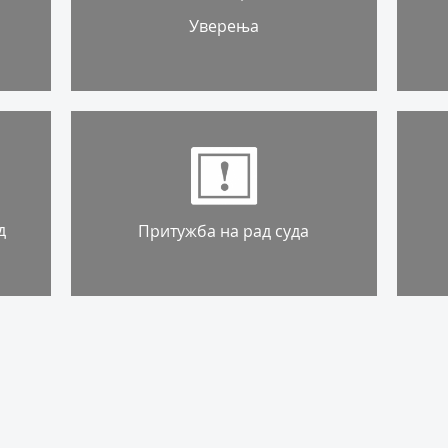
Уверења
д
Притужба на рад суда