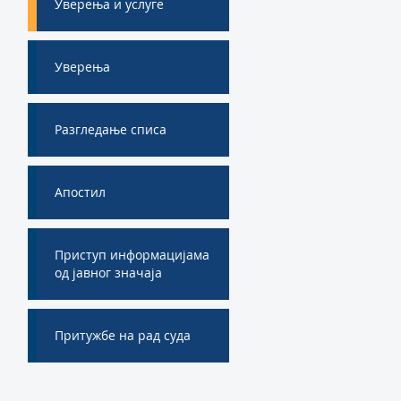
Уверења и услуге
Уверења
Разгледање списа
Апостил
Приступ информацијама
од јавног значаја
Притужбе на рад суда