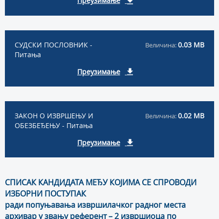
Преузимање
СУДСКИ ПОСЛОВНИК -
0.03 MB
Величина:
Питања
Преузимање
ЗАКОН О ИЗВРШЕЊУ И
0.02 MB
Величина:
ОБЕЗБЕЂЕЊУ - Питања
Преузимање
СПИСАК КАНДИДАТА МЕЂУ КОЈИМА СЕ СПРОВОДИ
ИЗБОРНИ ПОСТУПАК
ради попуњавања извршилачког радног места
архивар у звању референт – 2 извршиоца по