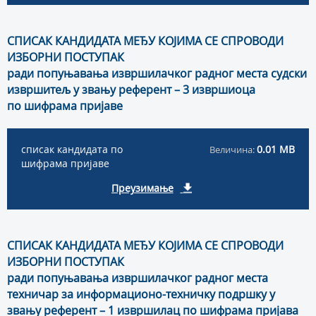
СПИСАК КАНДИДАТА МЕЂУ КОЈИМА СЕ СПРОВОДИ
ИЗБОРНИ ПОСТУПАК
ради попуњавања извршилачког радног места судски
извршитељ у звању референт – 3 извршиоца
по шифрама пријаве
списак кандидата по
0.01 MB
Величина:
шифрама пријаве
Преузимање
СПИСАК КАНДИДАТА МЕЂУ КОЈИМА СЕ СПРОВОДИ
ИЗБОРНИ ПОСТУПАК
ради попуњавања извршилачког радног места
техничар за информационо-техничку подршку у
звању референт – 1 извршилац по шифрама пријава