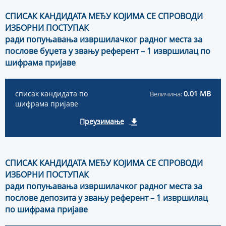
СПИСАК КАНДИДАТА МЕЂУ КОЈИМА СЕ СПРОВОДИ
ИЗБОРНИ ПОСТУПАК
ради попуњавања извршилачког радног места за
послове буџета у звању референт – 1 извршилац по
шифрама пријаве
списак кандидата по
0.01 MB
Величина:
шифрама пријаве
Преузимање
СПИСАК КАНДИДАТА МЕЂУ КОЈИМА СЕ СПРОВОДИ
ИЗБОРНИ ПОСТУПАК
ради попуњавања извршилачког радног места за
послове депозита у звању референт – 1 извршилац
по шифрама пријаве