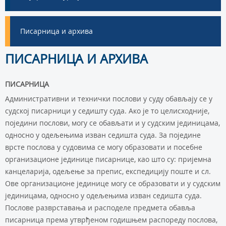
Писарница и архива
ПИСАРНИЦА И АРХИВА
ПИСАРНИЦА
Административни и технички послови у суду обављају се у
судској писарници у седишту суда. Ако је то целисходније,
поједини послови, могу се обављати и у судским јединицама,
односно у одељењима изван седишта суда. За поједине
врсте послова у судовима се могу образовати и посебне
организационе јединице писарнице, као што су: пријемна
канцеларија, одељење за препис, експедицију поште и сл.
Ове организационе јединице могу се образовати и у судским
јединицама, односно у одељењима изван седишта суда.
Послове разврставања и расподеле предмета обавља
писарница према утврђеном годишњем распореду послова,