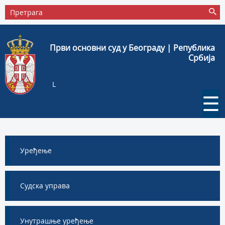
Први основни суд у Београду | Република
Србија
L
☰
Уређење
Судска управа
Унутрашње уређење