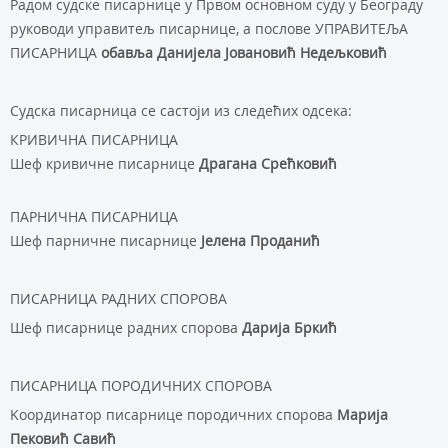
Радом судске писарнице у Првом основном суду у Београду
руководи управитељ писарнице, а послове УПРАВИТЕЉА
ПИСАРНИЦА
обавља
Данијела Јовановић Недељковић
Судска писарница се састоји из следећих одсека:
КРИВИЧНА ПИСАРНИЦА
Шеф кривичне писарнице
Драгана Срећковић
ПАРНИЧНА ПИСАРНИЦА
Шеф парничне писарнице
Јелена Проданић
ПИСАРНИЦА РАДНИХ СПОРОВА
Шеф писарнице радних спорова
Дарија Бркић
ПИСАРНИЦА ПОРОДИЧНИХ СПОРОВА
Kooрдинатор писарнице породичних спорова
Марија
Пековић Савић