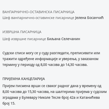
ВАНПАРНИЧНО-ОСТАВИНСКА ПИСАРНИЦА
Шеф ванпарнично-оставинске писарнице
Јелена Босанчић
ИЗВРШНА ПИСАРНИЦА
Шеф извршне писарнице
Биљана Селечанин
Судски списи могу се у суду разгледати, преписивати или
тражити одређене информације и уверења, у заказаном
термину у периоду од 8,00 часова до 14,30 часова.
ПРИЈЕМНА КАНЦЕЛАРИЈА
Приjeм писмeнa врши сe сваког радног дана у времену од
8,00 часова до 15,30 часова, нa шaлтeримa приjeмa у судским
зградама у Булевару Николе Тесле број 42а и Катанићева
број 15.