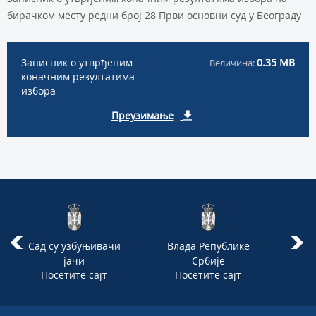
бирачком месту редни број 28 Први основни суд у Београду
Записник о утврђеним
0.35 MB
Величина:
коначним резултатима
избора
Преузимање
Сад су узбуњивачи
Влада Републике
Врх
јачи
Србије
Посетите сајт
Посетите сајт
П