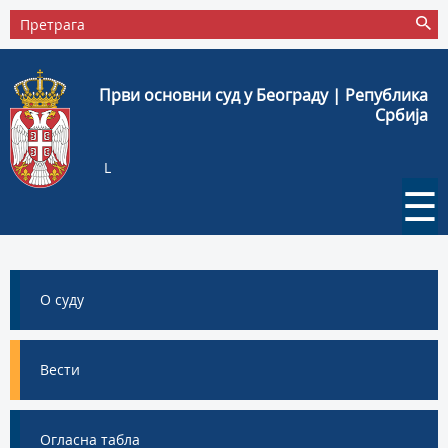
Први основни суд у Београду | Република
Србија
L
☰
О суду
Вести
Огласна табла