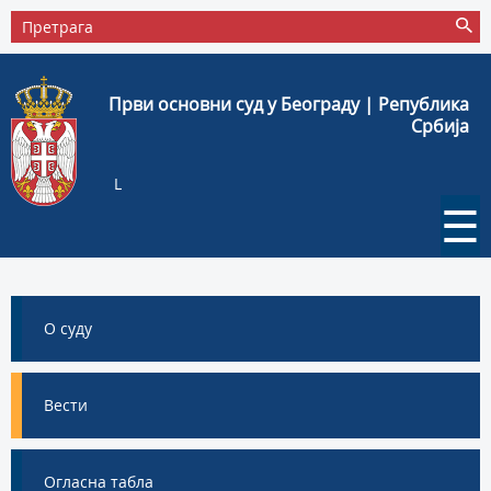
Први основни суд у Београду | Република
Србија
L
☰
О суду
Вести
Огласна табла