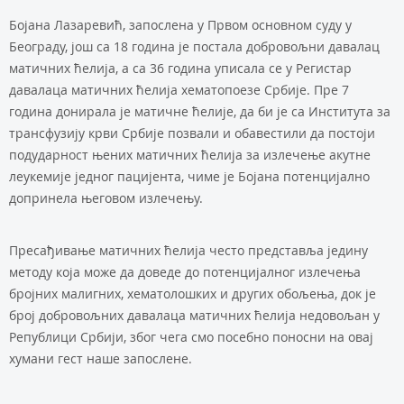
Бојана Лазаревић, запослена у Првом основном суду у
Београду, још са 18 година је постала добровољни давалац
матичних ћелија, а са 36 година уписала се у Регистар
давалаца матичних ћелија хематопоезе Србије. Пре 7
година донирала је матичне ћелије, да би је са Института за
трансфузију крви Србије позвали и обавестили да постоји
подударност њених матичних ћелија за излечење акутне
леукемије једног пацијента, чиме је Бојана потенцијално
допринела његовом излечењу.
Пресађивање матичних ћелија често представља једину
методу која може да доведе до потенцијалног излечења
бројних малигних, хематолошких и других обољења, док је
број добровољних давалаца матичних ћелија недовољан у
Републици Србији, због чега смо посебно поносни на овај
хумани гест наше запослене.